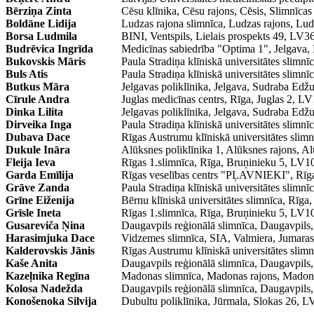
Bērziņa Zinta
Cēsu klīnika, Cēsu rajons, Cēsis, Slimnī
Boldāne Lidija
Ludzas rajona slimnīca, Ludzas rajons, 
Borsa Ludmila
BINI, Ventspils, Lielais prospekts 49, L
Budrēvica Ingrīda
Medicīnas sabiedrība "Optima 1", Jelgav
Bukovskis Māris
Paula Stradiņa klīniskā universitātes slimn
Buls Atis
Paula Stradiņa klīniskā universitātes slimn
Butkus Māra
Jelgavas poliklīnika, Jelgava, Sudraba E
Cīrule Andra
Juglas medicīnas centrs, Rīga, Juglas 2,
Dinka Lilita
Jelgavas poliklīnika, Jelgava, Sudraba E
Dirveika Inga
Paula Stradiņa klīniskā universitātes slimn
Dubava Dace
Rīgas Austrumu klīniskā universitātes slim
Dukule Ināra
Alūksnes poliklīnika 1, Alūksnes rajons, A
Fleija Ieva
Rīgas 1.slimnīca, Rīga, Bruņinieku 5, L
Garda Emīlija
Rīgas veselības centrs "PĻAVNIEKI", Rīg
Grāve Zanda
Paula Stradiņa klīniskā universitātes slimn
Grīne Eiženija
Bērnu klīniskā universitātes slimnīca, Rīg
Grīsle Ineta
Rīgas 1.slimnīca, Rīga, Bruņinieku 5, L
Gusareviča Ņina
Daugavpils reģionālā slimnīca, Daugavp
Harasimjuka Dace
Vidzemes slimnīca, SIA, Valmiera, Juma
Kalderovskis Jānis
Rīgas Austrumu klīniskā universitātes slim
Kaše Anita
Daugavpils reģionālā slimnīca, Daugavp
Kazeļnika Regīna
Madonas slimnīca, Madonas rajons, Mado
Kolosa Nadežda
Daugavpils reģionālā slimnīca, Daugavp
Konošenoka Silvija
Dubultu poliklīnika, Jūrmala, Slokas 26