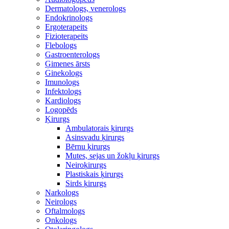
Dermatologs, venerologs
Endokrinologs
Ergoterapeits
Fizioterapeits
Flebologs
Gastroenterologs
Ģimenes ārsts
Ginekologs
Imunologs
Infektologs
Kardiologs
Logopēds
Ķirurgs
Ambulatorais ķirurgs
Asinsvadu ķirurgs
Bērnu ķirurgs
Mutes, sejas un žokļu ķirurgs
Neiroķirurgs
Plastiskais ķirurgs
Sirds ķirurgs
Narkologs
Neirologs
Oftalmologs
Onkologs