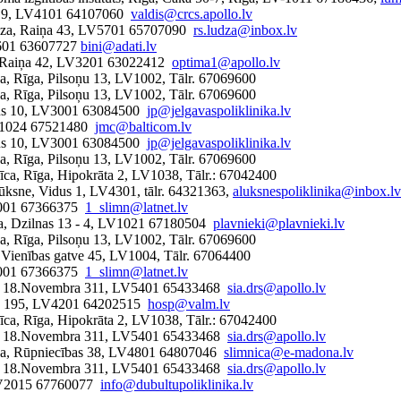
cas 9, LV4101 64107060
valdis@crcs.apollo.lv
Ludza, Raiņa 43, LV5701 65707090
rs.ludza@inbox.lv
V3601 63607727
bini@adati.lv
a, Raiņa 42, LV3201 63022412
optima1@apollo.lv
īca, Rīga, Pilsoņu 13, LV1002, Tālr. 67069600
īca, Rīga, Pilsoņu 13, LV1002, Tālr. 67069600
džus 10, LV3001 63084500
jp@jelgavaspoliklinika.lv
 LV1024 67521480
jmc@balticom.lv
džus 10, LV3001 63084500
jp@jelgavaspoliklinika.lv
īca, Rīga, Pilsoņu 13, LV1002, Tālr. 67069600
nīca, Rīga, Hipokrāta 2, LV1038, Tālr.: 67042400
lūksne, Vidus 1, LV4301, tālr. 64321363,
aluksnespoliklinika@inbox.lv
V1001 67366375
1_slimn@latnet.lv
a, Dzilnas 13 - 4, LV1021 67180504
plavnieki@plavnieki.lv
īca, Rīga, Pilsoņu 13, LV1002, Tālr. 67069600
a, Vienības gatve 45, LV1004, Tālr. 67064400
V1001 67366375
1_slimn@latnet.lv
ils, 18.Novembra 311, LV5401 65433468
sia.drs@apollo.lv
ras 195, LV4201 64202515
hosp@valm.lv
nīca, Rīga, Hipokrāta 2, LV1038, Tālr.: 67042400
ils, 18.Novembra 311, LV5401 65433468
sia.drs@apollo.lv
na, Rūpniecības 38, LV4801 64807046
slimnica@e-madona.lv
ils, 18.Novembra 311, LV5401 65433468
sia.drs@apollo.lv
, LV2015 67760077
info@dubultupoliklinika.lv