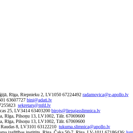
oģijā, Rīga, Riepnieku 2, LV1050 67224492
radamovica@e-apollo.lv
V3601 63607727
bini@adati.lv
 67255823
sekretars@mfd.lv
mnīcas 25, LV3414 63403200
birojs@liepajasslimnica.lv
īca, Rīga, Pilsoņu 13, LV1002, Tālr. 67069600
īca, Rīga, Pilsoņu 13, LV1002, Tālr. 67069600
s, Raudas 8, LV3101 63122210
tukuma.slimnica@apollo.lv
loma izglītības institūts, Rīga, Čaka 50-7, Rīga, LV-1011 67186436;
lum