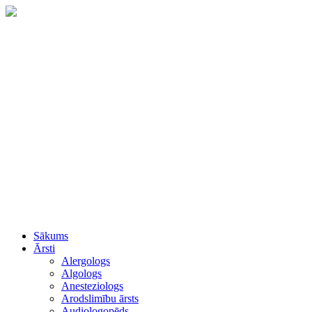
Sākums
Ārsti
Alergologs
Algologs
Anesteziologs
Arodslimību ārsts
Audiologopēds