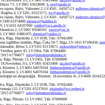
ils, 18.Novembra 311, LV5401 65433468
sia.drs@apollo.lv
a, Dārza 7/1, LV3901 63924696
b_res@apollo.lv
lvu rajons, Balvi, Vidzemes 2, LV4501 , 64507121
gulbenes.slimnica@
i, V.Ruģēna 4, LV3201, 63223171,
tvc@apollo.lv
lvu rajons, Balvi, Vidzemes 2, LV4501 , 64507121
gulbenes.slimnica@
, LV3300 63374000
slimnica@kuldiga.lv
cas 9, LV4101 64107060
valdis@crcs.apollo.lv
e, Slimnīcas 2, LV5001 65046161
ogrers@oic.lv
as 3, LV3801 63881055
slimnica@saldus.lv
nīca, Rīga, Hipokrāta 2, LV1038, Tālr.: 67042400
loma izglītības institūts, Rīga, Čaka 50-7, Rīga, LV-1011 67186436;
lum
, Aizkraukle, Bērzu 5, LV5101 65133873
aizkrajslim@inbox.lv
a, Vienības gatve 45, LV1004, Tālr. 67064400
, LV2015 67760077
info@dubultupoliklinika.lv
īca, Rīga, Pilsoņu 13, LV1002, Tālr. 67069600
ils, 18.Novembra 311, LV5401 65433468
sia.drs@apollo.lv
ži, Klostera 3, LV4001 64070104
limbazuslimnica@apollo.lv
ži, Klostera 3, LV4001 64070104
limbazuslimnica@apollo.lv
imonoloģijā un alergoloģijā, Rēzekne, 18.novembra 41, LV4600 263422
nīca, Rīga, Hipokrāta 2, LV1038, Tālr.: 67042400
 A. Pormaļa 125, LV5201 65237810
jekabpils@rcs.zednet.lv
, LV2015 67760077
info@dubultupoliklinika.lv
īca, Rīga, Pilsoņu 13, LV1002, Tālr. 67069600