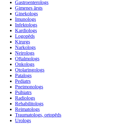
Gastroenterologs
Ģimenes ārsts
Ginekologs
Imunologs
Infektologs
Kardiologs
Logopēds
Ķirurgs
Narkologs
Neirologs
Oftalmologs
Onkologs
Otolaringologs
Patalogs
Pediatrs
Pneimonologs
Psihiatrs
Radiologs
Rehabilitologs
Reimatologs
Traumatologs, ortopēds
Urologs