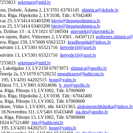
 67255823
sekretars@mfd.lv
rajons, Dobele, Ādama 2, LV3701 63781145
slimnica@dobele.lv
nīca, Rīga, Hipokrāta 2, LV1038, Tālr.: 67042400
mnīcas 25, LV3414 63403200
birojs@liepajasslimnica.lv
mnīcas 25, LV3414 63403200
birojs@liepajasslimnica.lv
a, Dzilnas 13 - 4, LV1021 67180504
plavnieki@plavnieki.lv
lvu rajons, Balvi, Vidzemes 2, LV4501 , 64507121
gulbenes.slimnica@
āslava, Rīgas 159, LV5600 65623233
kraslhospital@inbox.lv
iņa bulvāris 13, LV5301 65321716
lietvede10@axel.lv
iņa bulvāris 13, LV5301 65321716
lietvede10@axel.lv
 67255823
sekretars@mfd.lv
lda, Lakstīgalas 13, LV2150 67973973
slimnica@apollo.lv
 Šmerļa 2a, LV1079 67528232
msgailezers@balticom.lv
ras 195, LV4201 64202515
hosp@valm.lv
a, Dārza 7/1, LV3901 63924696
b_res@apollo.lv
īca, Rīga, Pilsoņu 13, LV1002, Tālr. 67069600
nīca, Rīga, Hipokrāta 2, LV1038, Tālr.: 67042400
īca, Rīga, Pilsoņu 13, LV1002, Tālr. 67069600
lūksne, Vidus 1, LV4301, tālr. 64321363,
aluksnespoliklinika@inbox.lv
ils, 18.Novembra 311, LV5401 65433468
sia.drs@apollo.lv
īca, Rīga, Pilsoņu 13, LV1002, Tālr. 67069600
 LV1024 67521480
jmc@balticom.lv
ras 195, LV4201 64202515
hosp@valm.lv