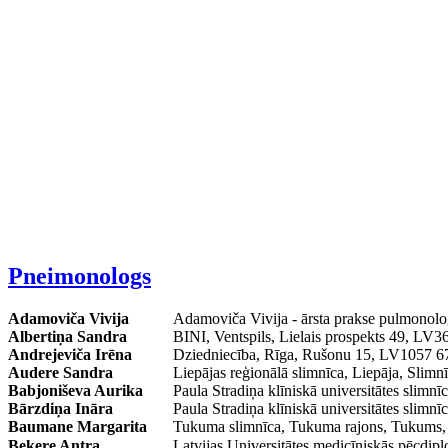
Pneimonologs
Adamoviča Vivija
Adamoviča Vivija - ārsta prakse pulmonol
Albertiņa Sandra
BINI, Ventspils, Lielais prospekts 49, L
Andrejeviča Irēna
Dziedniecība, Rīga, Rušonu 15, LV1057
Audere Sandra
Liepājas reģionālā slimnīca, Liepāja, Sli
Babjoniševa Aurika
Paula Stradiņa klīniskā universitātes slimn
Bārzdiņa Ināra
Paula Stradiņa klīniskā universitātes slimn
Baumane Margarita
Tukuma slimnīca, Tukuma rajons, Tukum
Beķere Antra
Latvijas Universitātes medicīniskās pēcdip