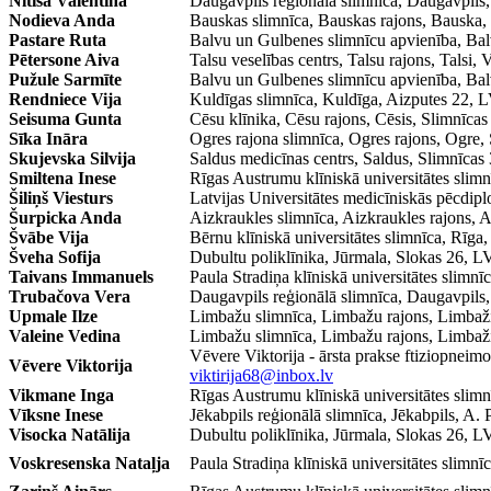
Nitiša Valentīna
Daugavpils reģionālā slimnīca, Daugavp
Nodieva Anda
Bauskas slimnīca, Bauskas rajons, Bausk
Pastare Ruta
Balvu un Gulbenes slimnīcu apvienība, Ba
Pētersone Aiva
Talsu veselības centrs, Talsu rajons, Tals
Pužule Sarmīte
Balvu un Gulbenes slimnīcu apvienība, Ba
Rendniece Vija
Kuldīgas slimnīca, Kuldīga, Aizputes 22
Seisuma Gunta
Cēsu klīnika, Cēsu rajons, Cēsis, Slimnī
Sīka Ināra
Ogres rajona slimnīca, Ogres rajons, Ogr
Skujevska Silvija
Saldus medicīnas centrs, Saldus, Slimnīc
Smiltena Inese
Rīgas Austrumu klīniskā universitātes slim
Šiliņš Viesturs
Latvijas Universitātes medicīniskās pēcdip
Šurpicka Anda
Aizkraukles slimnīca, Aizkraukles rajons
Švābe Vija
Bērnu klīniskā universitātes slimnīca, Rīg
Šveha Sofija
Dubultu poliklīnika, Jūrmala, Slokas 26
Taivans Immanuels
Paula Stradiņa klīniskā universitātes slimn
Trubačova Vera
Daugavpils reģionālā slimnīca, Daugavp
Upmale Ilze
Limbažu slimnīca, Limbažu rajons, Limba
Valeine Vedina
Limbažu slimnīca, Limbažu rajons, Limba
Vēvere Viktorija - ārsta prakse ftiziopne
Vēvere Viktorija
viktirija68@inbox.lv
Vikmane Inga
Rīgas Austrumu klīniskā universitātes slim
Vīksne Inese
Jēkabpils reģionālā slimnīca, Jēkabpils,
Visocka Natālija
Dubultu poliklīnika, Jūrmala, Slokas 26
Voskresenska Nataļja
Paula Stradiņa klīniskā universitātes slimn