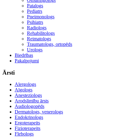
Otolaringologs
Patalogs
Pediatrs
Pneimonologs
Psihiatrs
Radiologs
Rehabilitologs
Reimatologs
Traumatologs, ortopēds
Urologs
Biedrības
Pakalpojumi
Ārsti
Alergologs
Algologs
Anesteziologs
Arodslimību ārsts
Audiologopēds
Dermatologs, venerologs
Endokrinologs
Ergoterapeits
Fizioterapeits
Flebologs